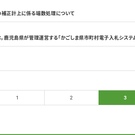
の補正計上に係る端数処理について
は，鹿児島県が管理運営する「かごしま県市町村電子入札システム
1
2
3